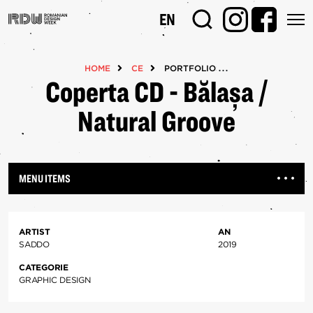
Mergi
EN
la
conţinutul
principal
HOME
CE
PORTFOLIOS
Coperta CD - Bălașa /
Natural Groove
MENU ITEMS
ARTIST
AN
SADDO
2019
CATEGORIE
GRAPHIC DESIGN